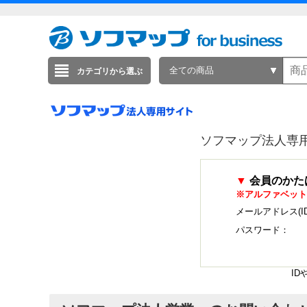
全ての商品
カテゴリから選ぶ
ソフマップ法人専
▼
会員のかた
※アルファベット
メールアドレス(I
パスワード：
I