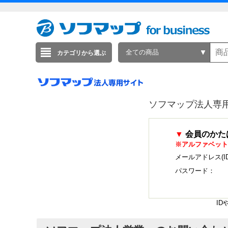
全ての商品
カテゴリから選ぶ
ソフマップ法人専
▼
会員のかた
※アルファベット
メールアドレス(I
パスワード：
I