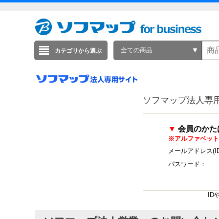
全ての商品
カテゴリから選ぶ
ソフマップ法人専
▼
会員のかた
※アルファベット
メールアドレス(I
パスワード：
I