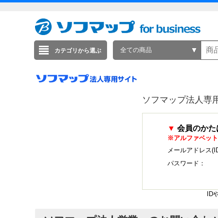
全ての商品
カテゴリから選ぶ
ソフマップ法人専
▼
会員のかた
※アルファベット
メールアドレス(I
パスワード：
I