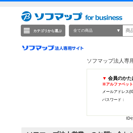
全ての商品
カテゴリから選ぶ
ソフマップ法人専
▼
会員のかた
※アルファベット
メールアドレス(I
パスワード：
I