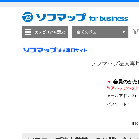
全ての商品
カテゴリから選ぶ
ソフマップ法人専
▼
会員のかた
※アルファベット
メールアドレス(I
パスワード：
I