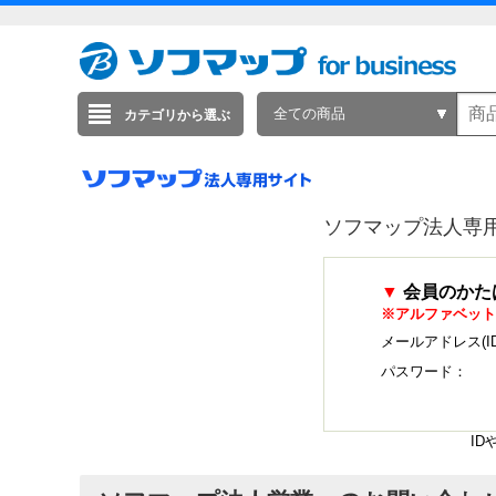
全ての商品
カテゴリから選ぶ
ソフマップ法人専
▼
会員のかた
※アルファベット
メールアドレス(I
パスワード：
I