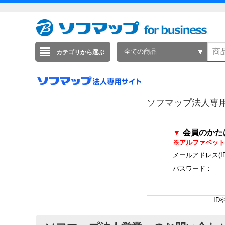
全ての商品
カテゴリから選ぶ
ソフマップ法人専
▼
会員のかた
※アルファベット
メールアドレス(I
パスワード：
I