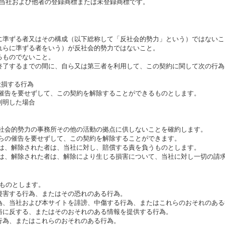
当社および他者の登録商標または未登録商標です。
に準ずる者又はその構成（以下総称して「反社会的勢力」という）ではないこ
れらに準ずる者をいう）が反社会的勢力ではないこと。
るものでないこと。
終了するまでの間に、自ら又は第三者を利用して、この契約に関して次の行為
毀損する行為
の催告を要せずして、この契約を解除することができるものとします。
判明した場合
反社会的勢力の事務所その他の活動の拠点に供しないことを確約します。
何らの催告を要せずして、この契約を解除することができます。
には、解除された者は、当社に対し、賠償する責を負うものとします。
には、解除された者は、解除により生じる損害について、当社に対し一切の請
ものとします。
侵害する行為、またはその恐れのある行為。
為、当社および本サイトを誹謗、中傷する行為、またはこれらのおそれのある
俗に反する、またはそのおそれのある情報を提供する行為。
行為、またはこれらのおそれのある行為。