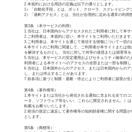
2.本規約における用語の定義は以下の通りとします。
1）「自動化手段」とは、ボット、クローラ、スクレイピング
2）「過剰アクセス」とは、当社が合理的に定める通常の利用
第3条 （本サービスの利用）
1.当社は、日本国内からアクセスされたご利用者に対して本サ
2.ご利用者は、本規約に従い、本サイトをご利用いただきます
3.ご利用者は、本サイトを通じて発信する情報について一切
4.本サイトのご利用に関連して、ご利用者が本サイトまたは
を解決するものとし、当社に対して何等の迷惑または損害等を
5.当社は、本サービスの安定運用およびセキュリティ確保の
利用者による本サイトへのアクセスの全部または一部を制限し
6.当社は、日本国外からのアクセス、または日本国内からの
し、または停止することがあります。
7.前各項に基づく制限・遮断・停止によりご利用者に損害が
第4条 （著作権等）
1.本サイトまたは当社から発信される通知に含まれる全ての
ータ、ソフトウェア等をいい、これらに限定されません。）は
転載をお断りいたします。
2.前項の規定に違反して著作権等の知的財産権に関する問題
とします。
第5条 （商標等）