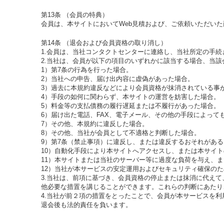
第13条 （会員の特典）
会員は、本サイトにおいてWeb見積および、ご依頼いただい
第14条 （退会および会員資格の取り消し）
1.会員は、当社コンタクトセンターに連絡し、当社所定の手続
2.当社は、会員が以下の項目のいずれかに該当する場合、当
1）第7条の行為を行った場合。
2）当社への申告、届け出内容に虚偽があった場合。
3）過去に本規約違反などにより会員資格が抹消されている事
4）手段の如何に関わらず、本サイトの運営を妨害した場合。
5）料金等の支払債務の履行遅延または不履行があった場合。
6）届け出た電話、FAX、電子メール、その他の手段によって
7）その他、本規約に違反した場合。
8）その他、当社が会員として不適格と判断した場合。
9）第7条（禁止事項）に違反し、または違反するおそれがあ
10）自動化手段により本サイトへアクセスし、または本サイ
11）本サイトまたは当社のサーバー等に過度な負荷を与え、
12）当社が本サービスの安定運用およびセキュリティ確保の
3.当社は、前項に基づき、会員資格の停止または抹消に代え
他必要な措置を講じることができます。これらの判断にあたり
4.当社が前２項の措置をとったことで、会員が本サービスを
退会後も法的責任を負います。