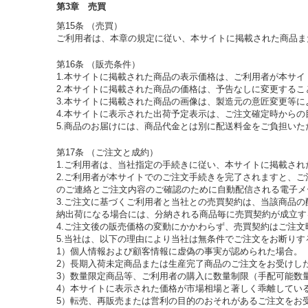
第3章 売買
第15条 （売買）
ご利用者は、本章の規定に従い、本サイトに掲載された商品ま
第16条 （販売条件）
1.本サイトに掲載された商品の表示価格は、ご利用者が本サ
2.本サイトに掲載された商品の価格は、予告なしに変更するこ
3.本サイトに掲載された商品の画像は、製造元の意匠変更等
4.本サイトに表示された出荷予定表示は、ご注文確定時から
5.商品のお届けには、商品代金とは別に配送料金をご負担いた
第17条 （ご注文と成約）
1.ご利用者は、当社指定の手続きに従い、本サイトに掲載さ
2.ご利用者が本サイトでのご注文手続きを完了されますと、
のご連絡とご注文内容のご確認のために自動配信される電子メ
3.ご注文に基づくご利用者と当社との売買契約は、当該商品
納出荷になる場合には、分納される商品毎に売買契約が成立す
4.ご注文後の販売価格の変動にかかわらず、売買契約はご注
5.当社は、以下の理由により当社は無条件でご注文をお断りす
1）個人情報および顧客情報に虚偽の事実が認められた場合。
2）長期入荷未定商品または生産完了商品のご注文をお受けし
3）数量限定商品等、ご利用者の購入に数量制限（手配可能数
4）本サイトに表示された価格が市場相場と著しく乖離してい
5）転売、再販売または営利の目的のおそれがあるご注文をお