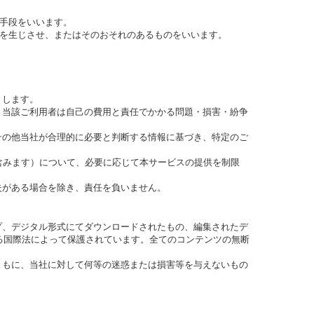
る手段をいいます。
障を生じさせ、またはそのおそれのあるものをいいます。
とします。
、当該ご利用者は自己の費用と責任でかかる問題・損害・紛争
その他当社が合理的に必要と判断する情報に基づき、特定のご
含みます）について、必要に応じて本サービスの提供を制限
失がある場合を除き、責任を負いません。
プ、デジタル形式にてダウンロードされたもの、編集されたデ
る国際法によって保護されています。全てのコンテンツの無断
ともに、当社に対して何等の迷惑または損害等を与えないもの