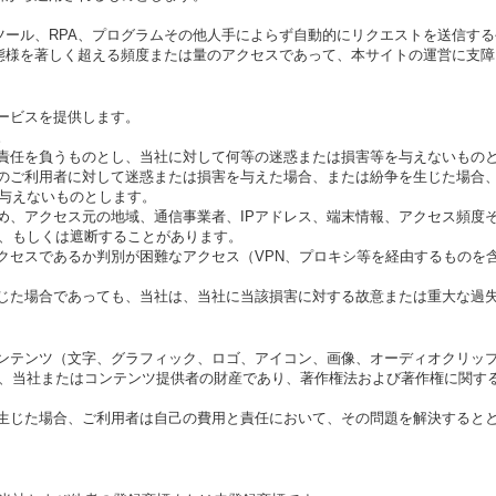
ツール、RPA、プログラムその他人手によらず自動的にリクエストを送信す
態様を著しく超える頻度または量のアクセスであって、本サイトの運営に支
ービスを提供します。
。
の責任を負うものとし、当社に対して何等の迷惑または損害等を与えないもの
他のご利用者に対して迷惑または損害を与えた場合、または紛争を生じた場合
与えないものとします。
ため、アクセス元の地域、通信事業者、IPアドレス、端末情報、アクセス頻度
、もしくは遮断することがあります。
アクセスであるか判別が困難なアクセス（VPN、プロキシ等を経由するものを
生じた場合であっても、当社は、当社に当該損害に対する故意または重大な過
コンテンツ（文字、グラフィック、ロゴ、アイコン、画像、オーディオクリッ
、当社またはコンテンツ提供者の財産であり、著作権法および著作権に関す
が生じた場合、ご利用者は自己の費用と責任において、その問題を解決すると