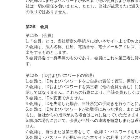
7.会員のIDまたはパスワードが第三者（他の会員および無
社は一切の責任を負いません。ただし、当社が故意または過失
の限りではありません。
第2章 会員
第11条 （会員）
1.「会員」とは、当社所定の手続きに従い本サイト上でIDお
2.会員は、法人名称、住所、電話番号、電子メールアドレス
出をするものとします。
3.会員資格は一身専属のものであり、会員はこれを第三者に
す。
第12条 （IDおよびパスワードの管理）
1.会員は、IDおよびパスワードをご自身の責任で管理、保管
2.会員は、IDおよびパスワードを第三者（他の会員を含む
示してはなりません。これらの行為により、当該会員もしくは
3.会員は、IDを変更できません。
4.会員は、IDを失念した場合、当社所定の手続きを行うことに
5.会員は、IDおよびパスワードが盗難等にあった場合、また
もに、当社からの指示がある場合はこれに従っていただきます
6.前項の場合において、会員が当社への連絡を懈怠しまたは
せん。
7.会員は、自己または第三者をして、会員ID・パスワードを
8.会員ID・パスワードが用いられた本サイトの利用（アクセ