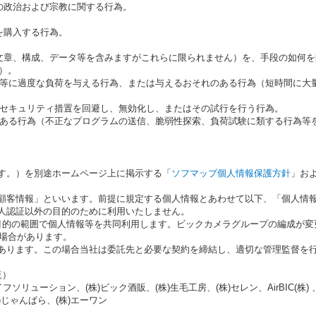
の政治および宗教に関する行為。
を購入する行為。
文章、構成、データ等を含みますがこれらに限られません）を、手段の如何
）。
ム等に過度な負荷を与える行為、または与えるおそれのある行為（短時間に大
のセキュリティ措置を回避し、無効化し、またはその試行を行う行為。
のある行為（不正なプログラムの送信、脆弱性探索、負荷試験に類する行為等
ます。）を別途ホームページ上に掲示する「
ソフマップ個人情報保護方針
」お
「顧客情報」といいます。前提に規定する個人情報とあわせて以下、「個人情
個人認証以外の目的のために利用いたしません。
目的の範囲で個人情報等を共同利用します。ビックカメラグループの編成が変
場合があります。
があります。この場合当社は委託先と必要な契約を締結し、適切な管理監督を
覧）
フソリューション、(株)ビック酒販、(株)生毛工房、(株)セレン、AirBIC(株
じゃんぱら、(株)エーワン