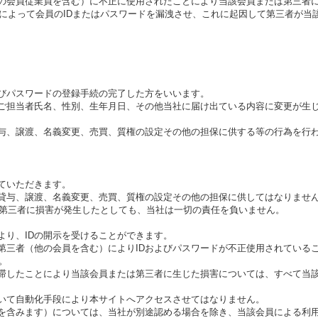
権限の会員従業員を含む）に不正に使用されたことにより当該会員または第三者
によって会員のIDまたはパスワードを漏洩させ、これに起因して第三者が当該
よびパスワードの登録手続の完了した方をいいます。
、ご担当者氏名、性別、生年月日、その他当社に届け出ている内容に変更が生
貸与、譲渡、名義変更、売買、質権の設定その他の担保に供する等の行為を行
していただきます。
）に貸与、譲渡、名義変更、売買、質権の設定その他の担保に供してはなりませ
第三者に損害が発生したとしても、当社は一切の責任を負いません。
より、IDの開示を受けることができます。
は第三者（他の会員を含む）によりIDおよびパスワードが不正使用されてい
。
遅滞したことにより当該会員または第三者に生じた損害については、すべて当
用いて自動化手段により本サイトへアクセスさせてはなりません。
スを含みます）については、当社が別途認める場合を除き、当該会員による利