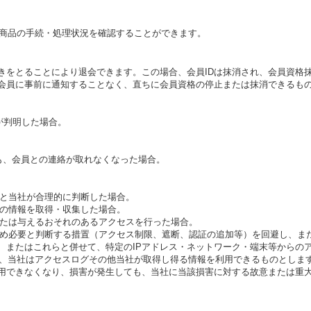
た商品の手続・処理状況を確認することができます。
きをとることにより退会できます。この場合、会員IDは抹消され、会員資格
該会員に事前に通知することなく、直ちに会員資格の停止または抹消できるも
が判明した場合。
も、会員との連絡が取れなくなった場合。
ると当社が合理的に判断した場合。
トの情報を取得・収集した場合。
または与えるおそれのあるアクセスを行った場合。
ため必要と判断する措置（アクセス制限、遮断、認証の追加等）を回避し、ま
て、またはこれらと併せて、特定のIPアドレス・ネットワーク・端末等からの
、当社はアクセスログその他当社が取得し得る情報を利用できるものとしま
利用できなくなり、損害が発生しても、当社に当該損害に対する故意または重