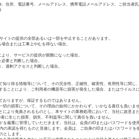
称、住所、電話番号、メールアドレス、携帯電話メールアドレス、ご担当者氏
等
サイトの提供の全部あるいは一部を中止することがあります。
る場合または工事上やむを得ない場合。
。
により、サービスの提供が困難になった場合。
を必要と判断した場合。
ス、過剰アクセスと判断した場合。
じて知り得る情報等について、その完全性、正確性、確実性、有用性等に関し
用することにより、ご利用者の機器等に損害が発生した場合、またはウイルス
しておりますが、保証するものではありません。
た一切の損害について、その理由の如何にかかわらず、いかなる責任も負いま
ことにより免責されるものとし、本サイトの業務処理において、当社に故意ま
用者に生じた損害、損失、不利益等に関して責任を負いません。
ワードを厳重に管理していただきます。当社は、会員のIDまたはパスワードを
内の承認を得たものと見做します。会員は、ご自身のIDまたはパスワードを
のとします。