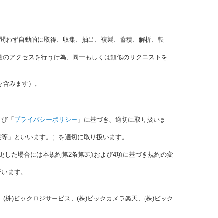
を問わず自動的に取得、収集、抽出、複製、蓄積、解析、転
量のアクセスを行う行為、同一もしくは類似のリクエストを
を含みます）。
よび「
プライバシーポリシー
」に基づき、適切に取り扱いま
報等」といいます。）を適切に取り扱います。
更した場合には本規約第2条第3項および4項に基づき規約の変
行います。
) 、(株)ビックロジサービス、(株)ビックカメラ楽天、(株)ビック