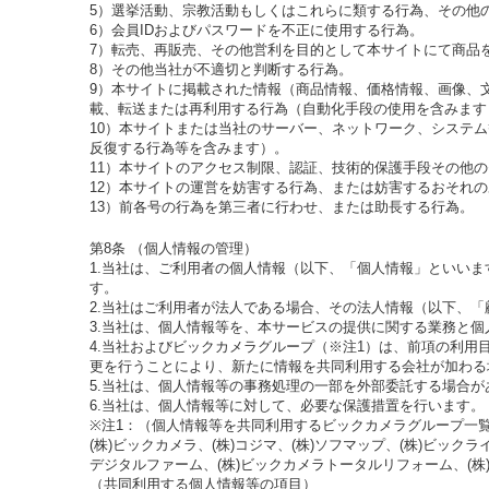
5）選挙活動、宗教活動もしくはこれらに類する行為、その他
6）会員IDおよびパスワードを不正に使用する行為。
7）転売、再販売、その他営利を目的として本サイトにて商品
8）その他当社が不適切と判断する行為。
9）本サイトに掲載された情報（商品情報、価格情報、画像、
載、転送または再利用する行為（自動化手段の使用を含みます
10）本サイトまたは当社のサーバー、ネットワーク、システ
反復する行為等を含みます）。
11）本サイトのアクセス制限、認証、技術的保護手段その他
12）本サイトの運営を妨害する行為、または妨害するおそれ
13）前各号の行為を第三者に行わせ、または助長する行為。
第8条 （個人情報の管理）
1.当社は、ご利用者の個人情報（以下、「個人情報」といい
す。
2.当社はご利用者が法人である場合、その法人情報（以下、
3.当社は、個人情報等を、本サービスの提供に関する業務と
4.当社およびビックカメラグループ（※注1）は、前項の利用
更を行うことにより、新たに情報を共同利用する会社が加わる
5.当社は、個人情報等の事務処理の一部を外部委託する場合
6.当社は、個人情報等に対して、必要な保護措置を行います。
※注1：（個人情報等を共同利用するビックカメラグループ一
(株)ビックカメラ、(株)コジマ、(株)ソフマップ、(株)ビックライ
デジタルファーム、(株)ビックカメラトータルリフォーム、(株)
（共同利用する個人情報等の項目）