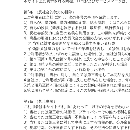
本サイト上に表示される商標、ロゴおよびサービスマークは、
第6条 （反社会的勢力の排除）
1.ご利用者は当社に対し、次の各号の事項を確約します。
1）自らが、暴力団、暴力団関係企業、総会屋若しくはこれら
2）自らの役員（業務を執行する社員、取締役、執行役又はこ
3）反社会的勢力に自己の名義を利用させ、この契約を締結す
4）商品の引渡しおよび売買代金の全額の支払いのいずれもが
ア.当社に対する脅迫的な言動又は暴力を用いる行為
イ.偽計又は威力を用いて当社の業務を妨害し、又は信用を
2.ご利用者が次のいずれかに該当した場合には、当社は何ら
1）第１項第１号又は第２号の確約に反する申告をしたことが
2）第１項第３号の確約に反し契約をしたことが判明した場合
3）第１項第４号の確約に反した行為をした場合
3.ご利用者は、当社に対し、自ら又は第三者をして本商品を
4.当社は、ご利用者が第３項に反した行為をした場合には、
5.第２項乃至第４項の規定によりこの契約が解除された場合
6.第２項乃至第４項の規定によりこの契約が解除された場合
第7条 （禁止事項）
ご利用者は本サイトの利用にあたって、以下の行為を行わない
1）当社または第三者の財産権、プライバシーその他の権利を
2）当社または第三者に迷惑、不利益もしくは損害を与える行
3）当社または第三者に対して事実に反する情報の他、公序良
4）犯罪行為、公序良俗に反する行為、その他法令に違反する