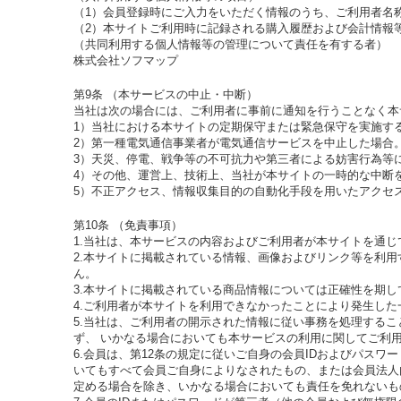
（1）会員登録時にご入力をいただく情報のうち、ご利用者名
（2）本サイトご利用時に記録される購入履歴および会計情報
（共同利用する個人情報等の管理について責任を有する者）
株式会社ソフマップ
第9条 （本サービスの中止・中断）
当社は次の場合には、ご利用者に事前に通知を行うことなく本
1）当社における本サイトの定期保守または緊急保守を実施す
2）第一種電気通信事業者が電気通信サービスを中止した場合
3）天災、停電、戦争等の不可抗力や第三者による妨害行為等
4）その他、運営上、技術上、当社が本サイトの一時的な中断
5）不正アクセス、情報収集目的の自動化手段を用いたアクセ
第10条 （免責事項）
1.当社は、本サービスの内容およびご利用者が本サイトを通
2.本サイトに掲載されている情報、画像およびリンク等を利
ん。
3.本サイトに掲載されている商品情報については正確性を期
4.ご利用者が本サイトを利用できなかったことにより発生し
5.当社は、ご利用者の開示された情報に従い事務を処理する
ず、 いかなる場合においても本サービスの利用に関してご利
6.会員は、第12条の規定に従いご自身の会員IDおよびパス
いてもすべて会員ご自身によりなされたもの、または会員法人
定める場合を除き、いかなる場合においても責任を免れないも