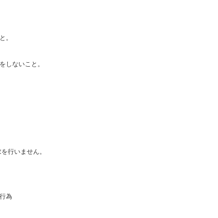
と。
をしないこと。
求を行いません。
行為