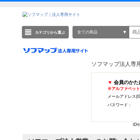
全ての商品
カテゴリから選ぶ
ソフマップ法人専
▼
会員のかた
※アルファベット
メールアドレス(I
パスワード：
I