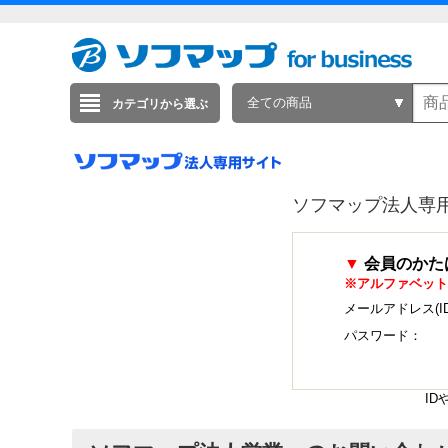
全ての商品
カテゴリから選ぶ
ソフマップ法人専
▼
会員のかた
※アルファベット
メールアドレス(I
パスワード：
I