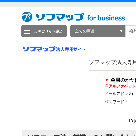
全ての商品
カテゴリから選ぶ
ソフマップ法人専
▼
会員のかた
※アルファベット
メールアドレス(I
パスワード：
I