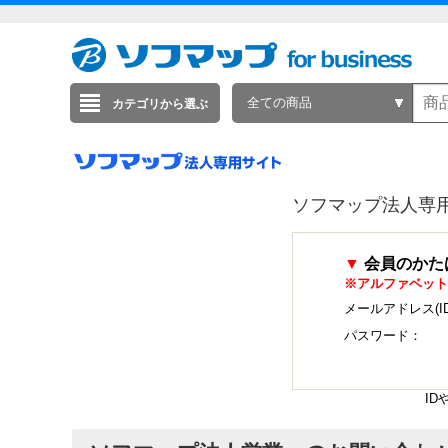
全ての商品
カテゴリから選ぶ
ソフマップ法人専
▼
会員のかた
※アルファベット
メールアドレス(I
パスワード：
I