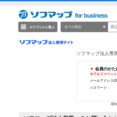
全ての商品
カテゴリから選ぶ
ソフマップ法人専
▼
会員のかた
※アルファベット
メールアドレス(I
パスワード：
I