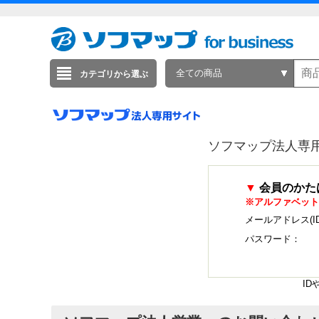
全ての商品
カテゴリから選ぶ
ソフマップ法人専
▼
会員のかた
※アルファベット
メールアドレス(I
パスワード：
I