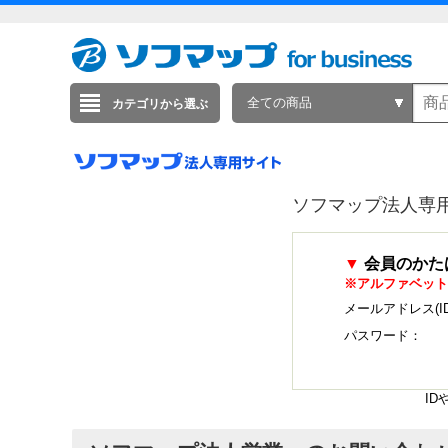
全ての商品
カテゴリから選ぶ
ソフマップ法人専
▼
会員のかた
※アルファベット
メールアドレス(I
パスワード：
I