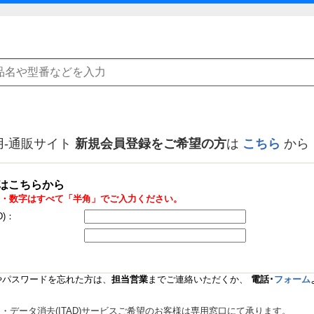
用-通販サイト
新規会員登録をご希望の方
は
こちら
から
はこちらから
・数字はすべて「半角」でご入力ください。
D)：
Dやパスワードを忘れた方は、
担当営業
までご連絡いただくか、
電話･
フォーム
データ消去(ITAD)サービスご希望のお客様は専用窓口にて承ります。