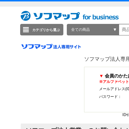
全ての商品
カテゴリから選ぶ
ソフマップ法人専
▼
会員のかた
※アルファベット
メールアドレス(I
パスワード：
I