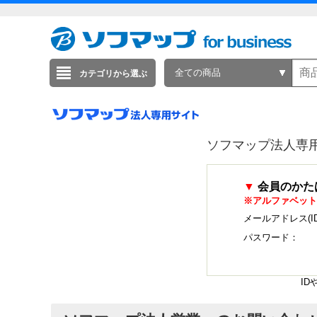
全ての商品
カテゴリから選ぶ
ソフマップ法人専
▼
会員のかた
※アルファベット
メールアドレス(I
パスワード：
I