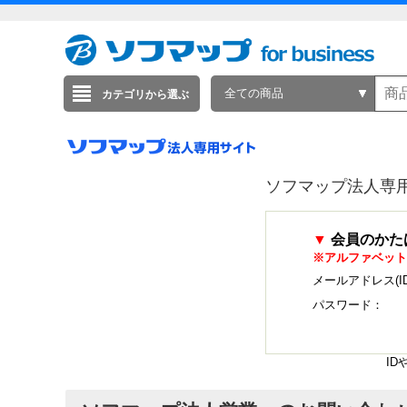
全ての商品
カテゴリから選ぶ
ソフマップ法人専
▼
会員のかた
※アルファベット
メールアドレス(I
パスワード：
I