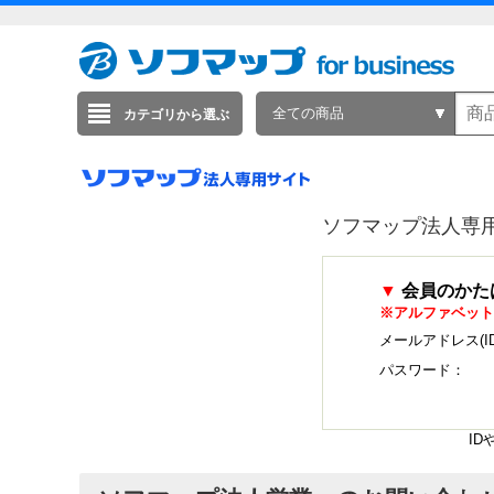
全ての商品
カテゴリから選ぶ
ソフマップ法人専
▼
会員のかた
※アルファベット
メールアドレス(I
パスワード：
I