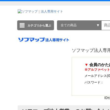
全ての商品
カテゴリから選ぶ
ソフマップ法人専
▼
会員のかた
※アルファベット
メールアドレス(I
パスワード：
I