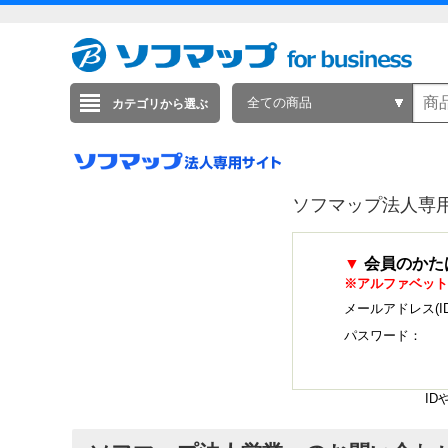
全ての商品
カテゴリから選ぶ
ソフマップ法人専
▼
会員のかた
※アルファベット
メールアドレス(I
パスワード：
I