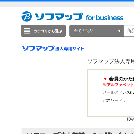
全ての商品
カテゴリから選ぶ
ソフマップ法人専
▼
会員のかた
※アルファベット
メールアドレス(I
パスワード：
I