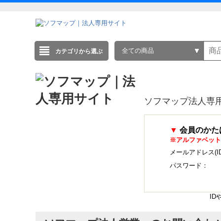
全ての商品
カテゴリから選ぶ
ソフマップ法人専
▼
会員のかた
※アルファベット
メールアドレス(I
パスワード：
I