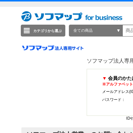
全ての商品
カテゴリから選ぶ
ソフマップ法人専
▼
会員のかた
※アルファベット
メールアドレス(I
パスワード：
I