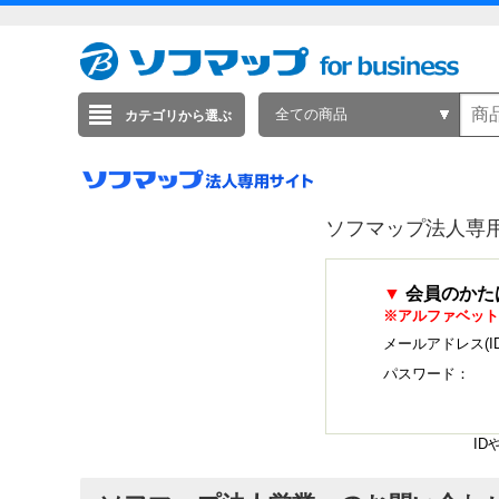
全ての商品
カテゴリから選ぶ
ソフマップ法人専
▼
会員のかた
※アルファベット
メールアドレス(I
パスワード：
I