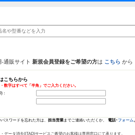
用-通販サイト
新規会員登録をご希望の方
は
こちら
から
はこちらから
・数字はすべて「半角」でご入力ください。
D)：
Dやパスワードを忘れた方は、
担当営業
までご連絡いただくか、
電話･
フォーム
データ消去(ITAD)サービスご希望のお客様は専用窓口にて承ります。