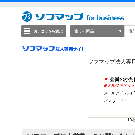
全ての商品
カテゴリから選ぶ
ソフマップ法人専
▼
会員のかた
※アルファベット
メールアドレス(I
パスワード：
I