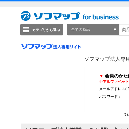
全ての商品
カテゴリから選ぶ
ソフマップ法人専
▼
会員のかた
※アルファベット
メールアドレス(I
パスワード：
I