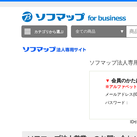
全ての商品
カテゴリから選ぶ
ソフマップ法人専
▼
会員のかた
※アルファベット
メールアドレス(I
パスワード：
I