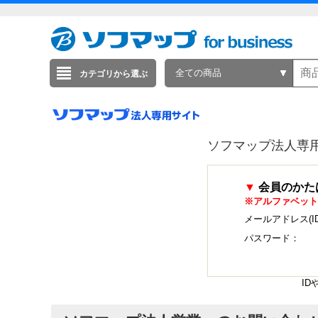
全ての商品
カテゴリから選ぶ
ソフマップ法人専
▼
会員のかた
※アルファベット
メールアドレス(I
パスワード：
I