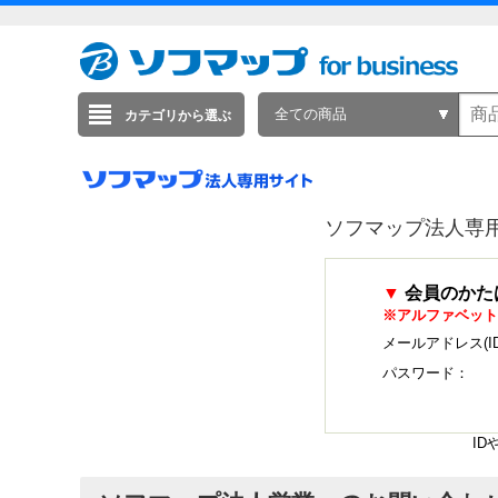
全ての商品
カテゴリから選ぶ
ソフマップ法人専
▼
会員のかた
※アルファベット
メールアドレス(I
パスワード：
I