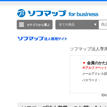
全ての商品
カテゴリから選ぶ
ソフマップ法人専
▼
会員のかた
※アルファベット
メールアドレス(I
パスワード：
I