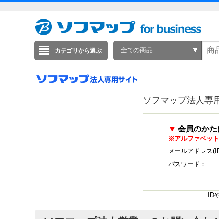
全ての商品
カテゴリから選ぶ
ソフマップ法人専
▼
会員のかた
※アルファベット
メールアドレス(I
パスワード：
I