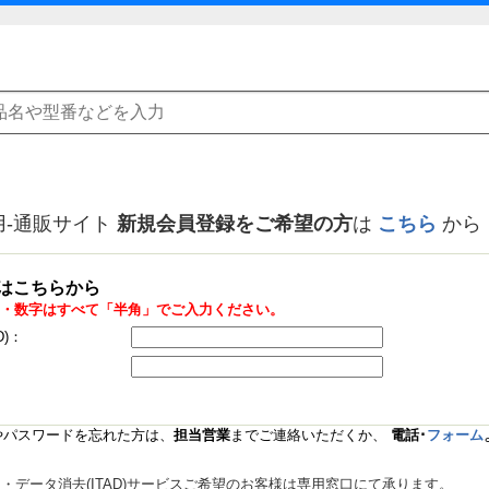
用-通販サイト
新規会員登録をご希望の方
は
こちら
から
はこちらから
・数字はすべて「半角」でご入力ください。
D)：
Dやパスワードを忘れた方は、
担当営業
までご連絡いただくか、
電話･
フォーム
データ消去(ITAD)サービスご希望のお客様は専用窓口にて承ります。