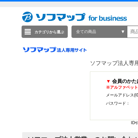
全ての商品
カテゴリから選ぶ
ソフマップ法人専
▼
会員のかた
※アルファベット
メールアドレス(I
パスワード：
I