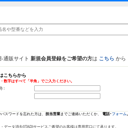
用-通販サイト
新規会員登録をご希望の方
は
こちら
から
はこちらから
・数字はすべて「半角」でご入力ください。
D)：
Dやパスワードを忘れた方は、
担当営業
までご連絡いただくか、
電話･
フォーム
データ消去(ITAD)サービスご希望のお客様は専用窓口にて承ります。