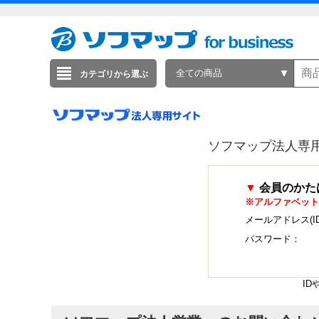
全ての商品
カテゴリから選ぶ
ソフマップ法人専
▼
会員のかた
※アルファベット
メールアドレス(I
パスワード：
I