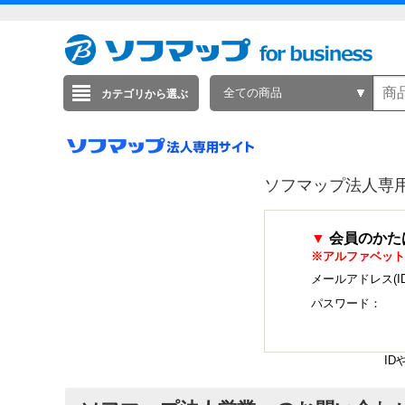
全ての商品
カテゴリから選ぶ
ソフマップ法人専
▼
会員のかた
※アルファベット
メールアドレス(I
パスワード：
I