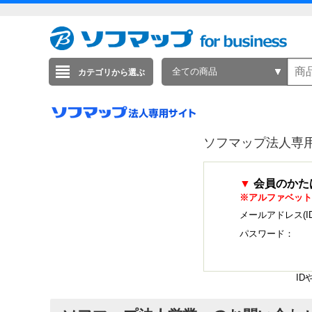
全ての商品
カテゴリから選ぶ
ソフマップ法人専
▼
会員のかた
※アルファベット
メールアドレス(I
パスワード：
I