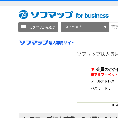
全ての商品
カテゴリから選ぶ
ソフマップ法人専
▼
会員のかた
※アルファベット
メールアドレス(I
パスワード：
I