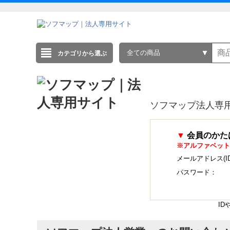
全ての商品
カテゴリから選ぶ
ソフマップ法人専
▼
会員のかた
※アルファベット
メールアドレス(I
パスワード：
I