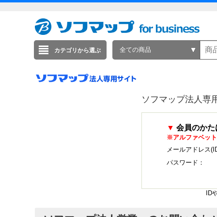
全ての商品
カテゴリから選ぶ
ソフマップ法人専
▼
会員のかた
※アルファベット
メールアドレス(I
パスワード：
I