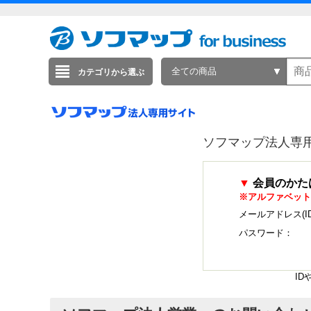
全ての商品
カテゴリから選ぶ
ソフマップ法人専
▼
会員のかた
※アルファベット
メールアドレス(I
パスワード：
I