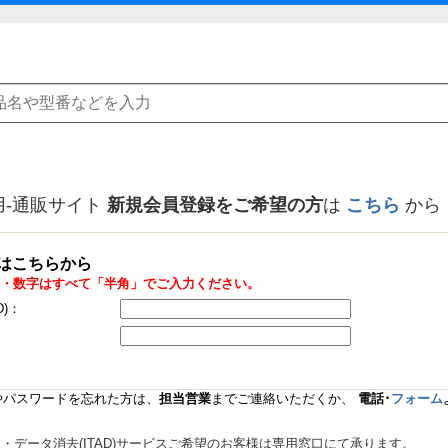
用-通販サイト
新規会員登録をご希望の方
は
こちら
から
はこちらから
・数字はすべて「半角」でご入力ください。
D)：
Dやパスワードを忘れた方は、
担当営業
までご連絡いただくか、
電話･
フォーム
データ消去(ITAD)サービスご希望のお客様は専用窓口にて承ります。