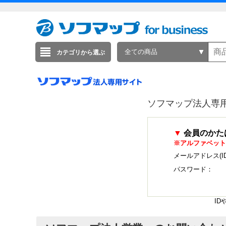
全ての商品
カテゴリから選ぶ
ソフマップ法人専
▼
会員のかた
※アルファベット
メールアドレス(I
パスワード：
I