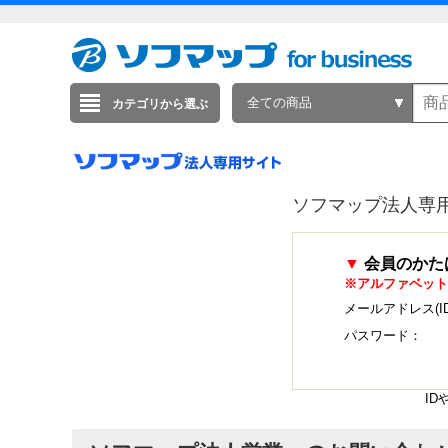
全ての商品
カテゴリから選ぶ
ソフマップ法人専
▼
会員のかた
※アルファベット
メールアドレス(I
パスワード：
I