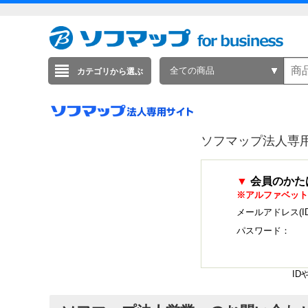
全ての商品
カテゴリから選ぶ
ソフマップ法人専
▼
会員のかた
※アルファベット
メールアドレス(I
パスワード：
I