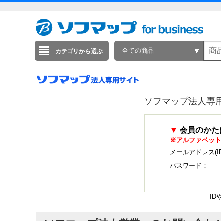
全ての商品
カテゴリから選ぶ
ソフマップ法人専
▼
会員のかた
※アルファベット
メールアドレス(I
パスワード：
I